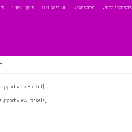
rs
Vrijwilligers
Het bestuur
Sponsoren
Onze sponsors
T
support view=ticket]
support view=tickets]